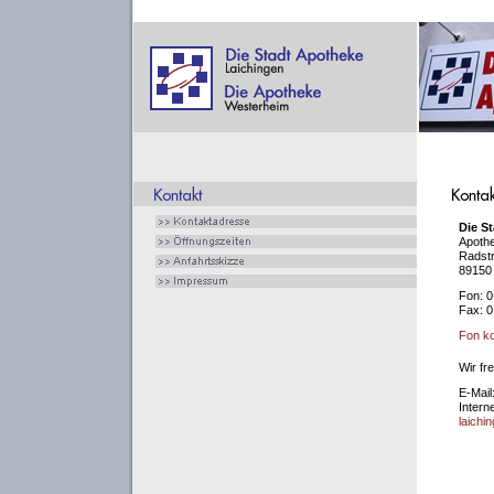
Die S
Apothe
Radst
89150 
Fon: 0
Fax: 0
Fon ko
Wir fr
E-Mail
Intern
laichi